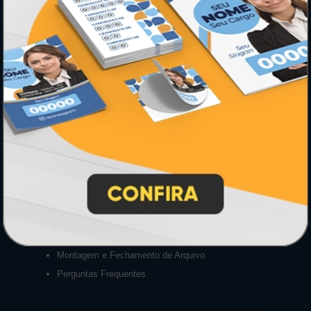
Mapa do Site
Sobre Nós
Termos de Uso
Relatório de Transparência e Igualdade
Salarial
INSTRUÇÕES
Inicio
Como Comprar
Como exportar em PDF/X1-a
Entrega 12 Horas
Garantia
Montagem e Fechamento de Arquivo
Perguntas Frequentes