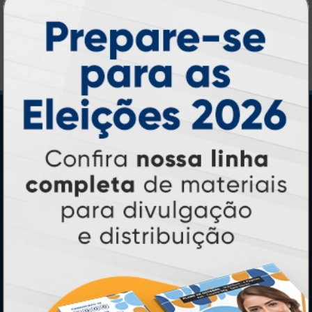
R$ 79,90
1 un.
Central de Informações
GRÁFICA ATUAL CARD
Agente Oficial
Blog
Contato
Formas de Pagamento
Lista de Balcões
Lista de Preços