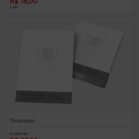
R$ 16,00
1 un.
Timbrados
A partir de: