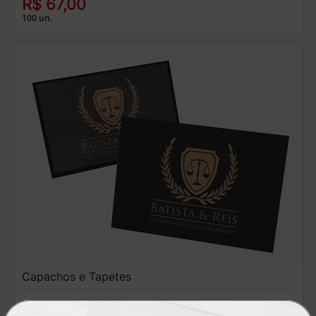
R$ 67,00
100 un.
Capachos e Tapetes
A partir de: