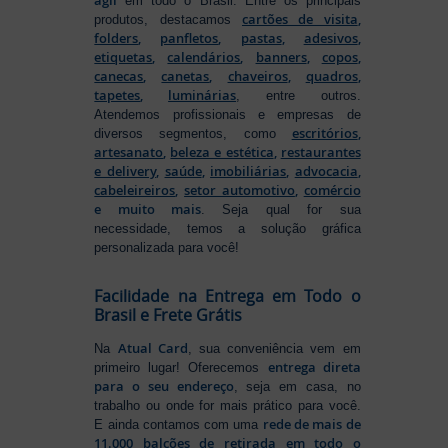
em todo o Brasil. Entre os principais
cartões de visita
,
produtos, destacamos
folders
,
panfletos
,
pastas
,
adesivos
,
etiquetas
,
calendários
,
banners
,
copos
,
canecas
,
canetas
,
chaveiros
,
quadros
,
tapetes
,
luminárias
, entre outros.
Atendemos profissionais e empresas de
escritórios
,
diversos segmentos, como
artesanato
,
beleza e estética
,
restaurantes
e delivery
,
saúde
,
imobiliárias
,
advocacia
,
cabeleireiros
,
setor automotivo
,
comércio
e muito mais
. Seja qual for sua
necessidade, temos a solução gráfica
personalizada para você!
Facilidade na Entrega em Todo o
Brasil e Frete Grátis
Atual Card
Na
, sua conveniência vem em
entrega direta
primeiro lugar! Oferecemos
para o seu endereço
, seja em casa, no
trabalho ou onde for mais prático para você.
rede de mais de
E ainda contamos com uma
11.000 balcões de retirada em todo o