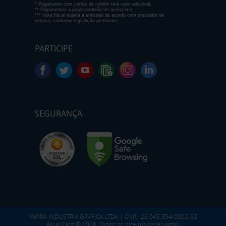
* Pagamento com cartão de crédito terá valor adicional.
** Pagamentos a prazo poderão ter acréscimo.
*** Nota fiscal sujeita a emissão de acordo com prestador de
serviço, conforme legislação pertinente.
PARTICIPE
SEGURANÇA
IMPRA INDUSTRIA GRAFICA LTDA | CNPJ: 28.045.354/0002-52
Atual Card © 2026. Todos os direitos reservados.