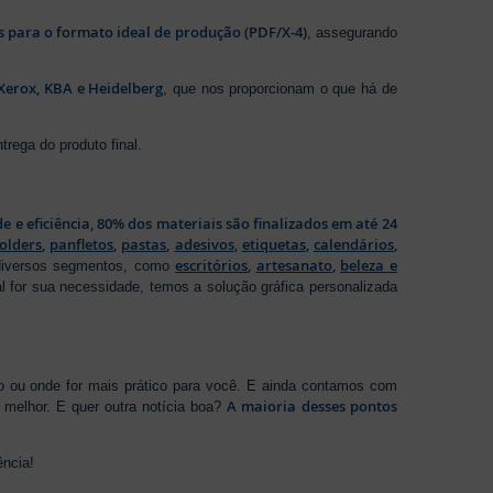
os para o formato ideal de produção (PDF/X-4)
, assegurando
Xerox, KBA e Heidelberg
, que nos proporcionam o que há de
rega do produto final.
de e eficiência, 80% dos materiais são finalizados em até 24
folders
,
panfletos
,
pastas
,
adesivos
,
etiquetas
,
calendários
,
escritórios
,
artesanato
,
beleza e
 diversos segmentos, como
al for sua necessidade, temos a solução gráfica personalizada
ho ou onde for mais prático para você. E ainda contamos com
A maioria desses pontos
melhor. E quer outra notícia boa?
ência!