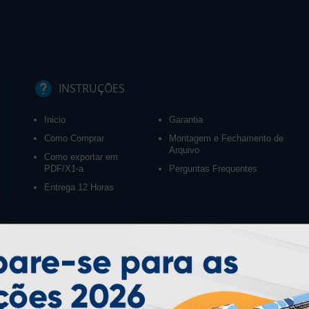
INSTRUÇÕES
Inicio
Garantia
Como Comprar
Montagem e Fechamento de
Arquivo
Como exportar em
PDF/X1-a
Perguntas Frequentes
Entrega 12 Horas