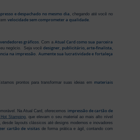
presso e despachado no mesmo dia
, chegando até você no
velocidade sem comprometer a qualidade
ntem
.
evendedores gráficos
Atual Card como sua parceira
. Com a
designer, publicitário, arte-finalista,
 seu negócio. Seja você
ência na impressão
Aumente sua lucratividade e fortaleça
.
materiais
stamos prontos para transformar suas ideias em
impressão de cartão de
emorável. Na Atual Card, oferecemos
 Hot Stamping
, que elevam o seu material ao mais alto nível
 desde layouts clássicos até designs modernos e inovadores
zer cartão de visitas
de forma prática e ágil, contando com