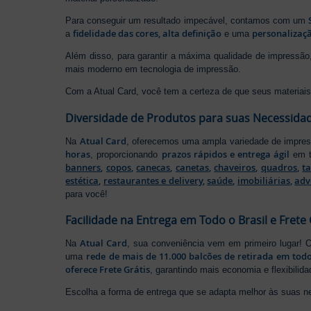
Para conseguir um resultado impecável, contamos com um
fidelidade das cores, alta definição
personalizaçã
a
e uma
Além disso, para garantir a máxima qualidade de impress
mais moderno em tecnologia de impressão.
Com a Atual Card, você tem a certeza de que seus materiais 
Diversidade de Produtos para suas Necessida
Atual Card
Na
, oferecemos uma ampla variedade de impr
horas
prazos rápidos e entrega ágil
, proporcionando
em t
banners
,
copos
,
canecas
,
canetas
,
chaveiros
,
quadros
,
t
estética
,
restaurantes e delivery
,
saúde
,
imobiliárias
,
adv
para você!
Facilidade na Entrega em Todo o Brasil e Frete 
Atual Card
Na
, sua conveniência vem em primeiro lugar!
rede de mais de 11.000 balcões de retirada em todo
uma
oferece Frete Grátis
, garantindo mais economia e flexibilid
Escolha a forma de entrega que se adapta melhor às suas n