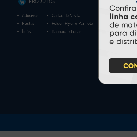
PRODUTOS
Adesivos
Cartão de Visita
Calendários 2027
Pastas
Folder, Flyer e Panfleto
Ímãs
Banners e Lonas