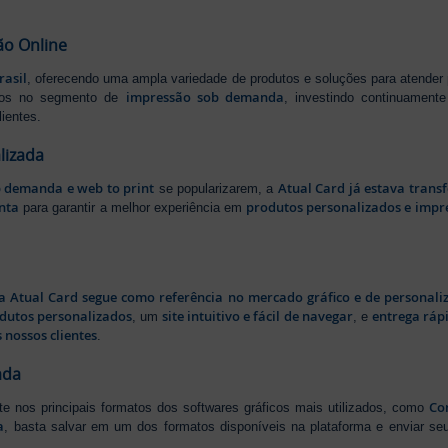
ão Online
rasil
, oferecendo uma ampla variedade de produtos e soluções para atender
impressão sob demanda
iros no segmento de
, investindo continuamen
ientes.
lizada
b demanda e web to print
Atual Card já estava tran
se popularizarem, a
nta
produtos personalizados e impr
para garantir a melhor experiência em
a Atual Card segue como referência no mercado gráfico e de personali
odutos personalizados
site intuitivo e fácil de navegar
entrega rápi
, um
, e
 nossos clientes
.
ada
Cor
rte nos principais formatos dos softwares gráficos mais utilizados, como
a
, basta salvar em um dos formatos disponíveis na plataforma e enviar seu