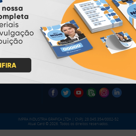
PAGUE COM
* Pagamento com cartão de crédito terá valor adicional.
** Pagamentos a prazo poderão ter acréscimo.
*** Nota fiscal sujeita a emissão de acordo com prestador de
serviço, conforme legislação pertinente.
PARTICIPE
IMPRA INDUSTRIA GRAFICA LTDA | CNPJ: 28.045.354/0002-52
Atual Card © 2026. Todos os direitos reservados.