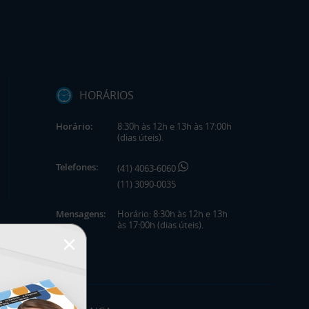
HORÁRIOS
Horário:
8:30h às 12h e 13h às 17:00h
(dias úteis).
Telefones:
(41) 4063-6060
(11) 3090-0035
Mensagens:
Horário: 8:30h às 12h e 13h
às 17:00h (dias úteis).
×