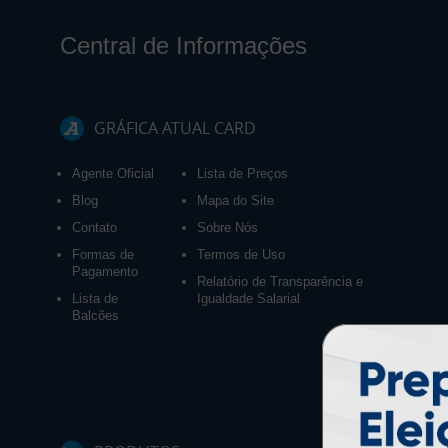
Central de Informações
GRÁFICA ATUAL CARD
Agente Oficial
Lista de Preços
Blog
Mapa do Site
Contato
Sobre Nós
Formas de
Termos de Uso
Pagamento
Relatório de Transparência e
Lista de
Igualdade Salarial
Balcões