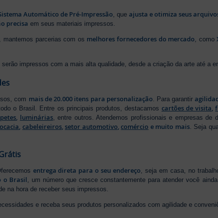
Sistema Automático de Pré-Impressão
ajusta e otimiza seus arquiv
, que
o precisa
em seus materiais impressos.
melhores fornecedores do mercado
ão, mantemos parcerias com os
, como
serão impressos com a mais alta qualidade, desde a criação da arte até a ent
des
mais de 20.000 itens para personalização
agilida
essos, com
. Para garantir
cartões de visita
,
odo o Brasil. Entre os principais produtos, destacamos
apetes
,
luminárias
, entre outros. Atendemos profissionais e empresas de
ocacia
,
cabeleireiros
,
setor automotivo
,
comércio
e muito mais
. Seja qu
Grátis
entrega direta para o seu endereço
 Oferecemos
, seja em casa, no trabal
 o Brasil
, um número que cresce constantemente para atender você ainda 
ade na hora de receber seus impressos.
ecessidades e receba seus produtos personalizados com agilidade e conveni