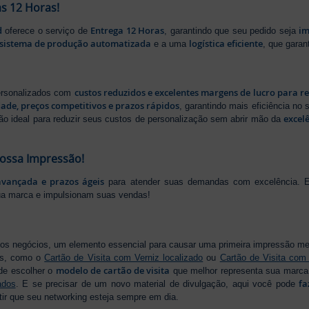
s 12 Horas!
d
Entrega 12 Horas
im
oferece o serviço de
, garantindo que seu pedido seja
sistema de produção automatizada
logística eficiente
e a uma
, que gara
custos reduzidos e excelentes margens de lucro para r
personalizados com
dade, preços competitivos e prazos rápidos
, garantindo mais eficiência no
excel
ão ideal para reduzir seus custos de personalização sem abrir mão da
Nossa Impressão!
avançada e prazos ágeis
para atender suas demandas com excelência. E
ua marca e impulsionam suas vendas!
os negócios, um elemento essencial para causar uma primeira impressão m
os, como o
Cartão de Visita com Verniz localizado
ou
Cartão de Visita com
modelo de cartão de visita
de escolher o
que melhor representa sua marca,
fa
ados
. E se precisar de um novo material de divulgação, aqui você pode
tir que seu networking esteja sempre em dia.