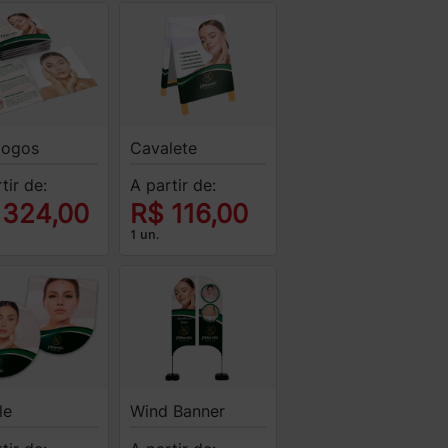
logos
Cavalete
tir de:
A partir de:
 324,00
R$ 116,00
1 un.
le
Wind Banner