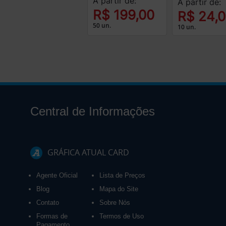
A partir de:
A partir de:
R$ 199,00
R$ 24,
50 un.
10 un.
Central de Informações
GRÁFICA ATUAL CARD
Agente Oficial
Lista de Preços
Blog
Mapa do Site
Contato
Sobre Nós
Formas de
Termos de Uso
Pagamento