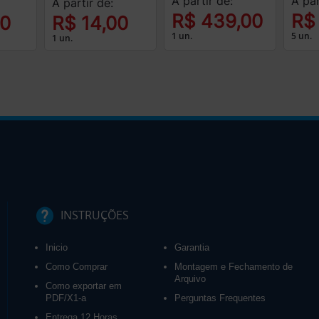
A partir de:
A par
A partir de:
R$ 439,00
R$
00
R$ 14,00
1 un.
5 un.
1 un.
INSTRUÇÕES
Inicio
Garantia
Como Comprar
Montagem e Fechamento de
Arquivo
Como exportar em
PDF/X1-a
Perguntas Frequentes
Entrega 12 Horas