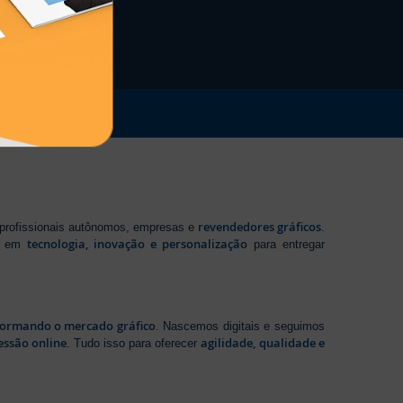
revendedores gráficos
 profissionais autônomos, empresas e
.
tecnologia, inovação e personalização
te em
para entregar
sformando o mercado gráfico
. Nascemos digitais e seguimos
essão online
agilidade, qualidade e
. Tudo isso para oferecer