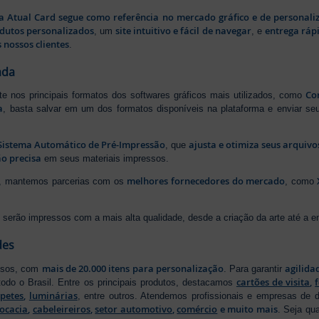
a Atual Card segue como referência no mercado gráfico e de personali
odutos personalizados
site intuitivo e fácil de navegar
entrega rápi
, um
, e
 nossos clientes
.
ada
Cor
rte nos principais formatos dos softwares gráficos mais utilizados, como
a
, basta salvar em um dos formatos disponíveis na plataforma e enviar seu
Sistema Automático de Pré-Impressão
ajusta e otimiza seus arquiv
, que
o precisa
em seus materiais impressos.
melhores fornecedores do mercado
ão, mantemos parcerias com os
, como
serão impressos com a mais alta qualidade, desde a criação da arte até a ent
des
mais de 20.000 itens para personalização
agilida
essos, com
. Para garantir
cartões de visita
,
odo o Brasil. Entre os principais produtos, destacamos
apetes
,
luminárias
, entre outros. Atendemos profissionais e empresas de
ocacia
,
cabeleireiros
,
setor automotivo
,
comércio
e muito mais
. Seja qu