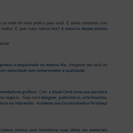
ho ou onde for mais prático para você. E ainda contamos com
A maioria desses pontos
melhor. E quer outra notícia boa?
ência!
presso e despachado no mesmo dia
, chegando até você no
velocidade sem comprometer a qualidade
ntem
.
evendedores gráficos
Atual Card como sua parceira
. Com a
designer, publicitário, arte-finalista,
 seu negócio. Seja você
ência na impressão
Aumente sua lucratividade e fortaleça
.
materiais
stamos prontos para transformar suas ideias em