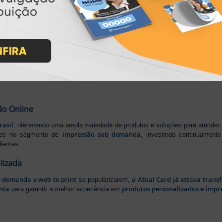
IMPRA INDUSTRIA GRAFICA LTDA | CNPJ: 28.045.354/0002-52
Atual Card © 2026. Todos os direitos reservados.
ão Online
rasil
, oferecendo uma ampla variedade de produtos e soluções para atender
impressão sob demanda
iros no segmento de
, investindo continuamen
ientes.
lizada
b demanda e web to print
Atual Card já estava tran
se popularizarem, a
nta
produtos personalizados e impr
para garantir a melhor experiência em