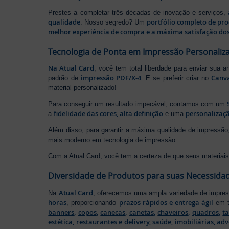
Prestes a completar três décadas de inovação e serviços,
qualidade
portfólio completo de pr
. Nosso segredo? Um
melhor experiência de compra e a máxima satisfação dos
Tecnologia de Ponta em Impressão Personaliz
Na Atual Card
, você tem total liberdade para enviar sua a
impressão PDF/X-4
Canv
padrão de
. E se preferir criar no
material personalizado!
Para conseguir um resultado impecável, contamos com um
fidelidade das cores, alta definição
personalizaçã
a
e uma
Além disso, para garantir a máxima qualidade de impress
mais moderno em tecnologia de impressão.
Com a Atual Card, você tem a certeza de que seus materiais 
Diversidade de Produtos para suas Necessida
Atual Card
Na
, oferecemos uma ampla variedade de impr
horas
prazos rápidos e entrega ágil
, proporcionando
em t
banners
,
copos
,
canecas
,
canetas
,
chaveiros
,
quadros
,
t
estética
,
restaurantes e delivery
,
saúde
,
imobiliárias
,
adv