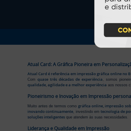
Atual Card: A Gráfica Pioneira em Personalizaç
Atual Card é referência em impressão gráfica online no B
quase três décadas de experiência
Com
, somos pione
qualidade, agilidade e a melhor experiência
aos nossos cl
Pioneirismo e Inovação em Impressão persona
gráfica online, impressão so
Muito antes de termos como
inovando continuamente
tecnologia de po
, investindo em
soluções inteligentes
que atendem às suas necessidades.
Liderança e Qualidade em Impressão