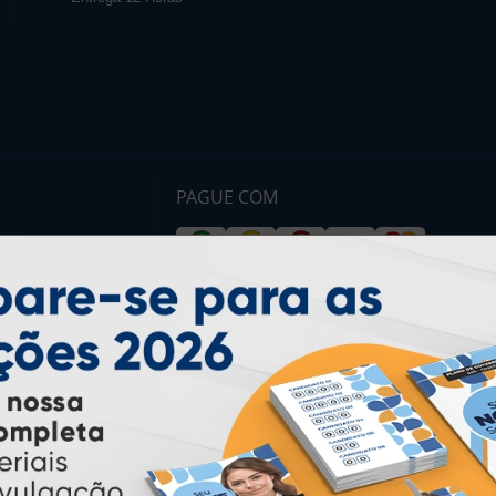
PAGUE COM
* Pagamento com cartão de crédito terá valor adicional.
** Pagamentos a prazo poderão ter acréscimo.
*** Nota fiscal sujeita a emissão de acordo com prestador de
serviço, conforme legislação pertinente.
PARTICIPE