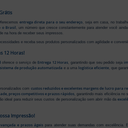
Grátis
entrega direta para o seu endereço
 Oferecemos
, seja em casa, no trabal
 o Brasil
, um número que cresce constantemente para atender você ainda 
ade na hora de receber seus impressos.
ecessidades e receba seus produtos personalizados com agilidade e conveni
s 12 Horas!
d
Entrega 12 Horas
im
oferece o serviço de
, garantindo que seu pedido seja
sistema de produção automatizada
logística eficiente
e a uma
, que gara
custos reduzidos e excelentes margens de lucro para r
personalizados com
dade, preços competitivos e prazos rápidos
, garantindo mais eficiência no
excel
ão ideal para reduzir seus custos de personalização sem abrir mão da
Nossa Impressão!
avançada e prazos ágeis
para atender suas demandas com excelência. E