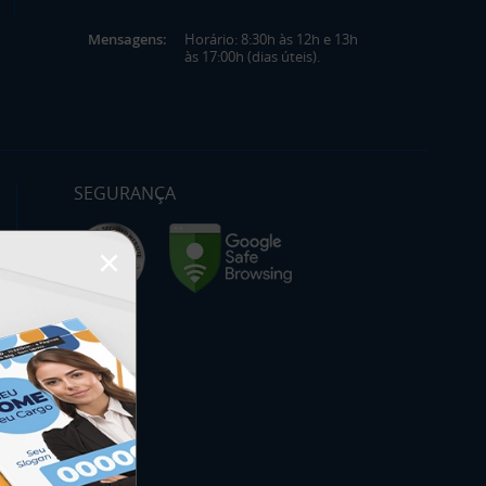
Mensagens:
Horário: 8:30h às 12h e 13h
às 17:00h (dias úteis).
SEGURANÇA
×