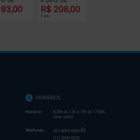
tir de:
A partir de:
 93,00
R$ 208,00
1 un.
HORÁRIOS
Horário:
8:30h às 12h e 13h às 17:00h
(dias úteis).
Telefones:
(41) 4063-6060
(11) 3090-0035