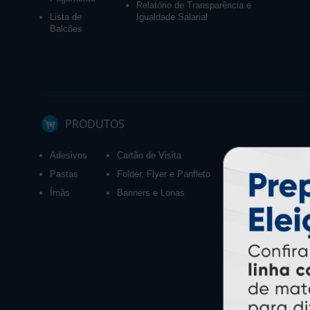
Relatório de Transparência e
Lista de
Igualdade Salarial
Balcões
PRODUTOS
Adesivos
Cartão de Visita
Calendários 2027
Pastas
Folder, Flyer e Panfleto
Ímãs
Banners e Lonas