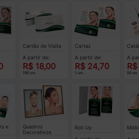
Cartão de Visita
Cartaz
Catá
A partir de:
A partir de:
A par
0
R$ 18,00
R$ 24,70
R$
100 un.
1 un.
50 un.
rs e
Quadros
Roll Up
Móbi
Decorativos