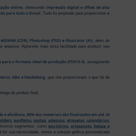
zação online
impressão digital e offset de alta
, oferecendo
da para todo o Brasil
a
. Tudo foi projetado para proporcionar
elDRAW (CDR), Photoshop (PSD) e Illustrator (AI)
, além do
s arquivos. Aproveite mais essa facilidade para produzir seu
os para o formato ideal de produção (PDF/X-4)
, assegurando
Xerox, KBA e Heidelberg
, que nos proporcionam o que há de
rega do produto final.
de e eficiência, 80% dos materiais são finalizados em até 24
folders
,
panfletos
,
pastas
,
adesivos
,
etiquetas
,
calendários
,
escritórios
,
artesanato
,
beleza e
 diversos segmentos, como
al for sua necessidade, temos a solução gráfica personalizada