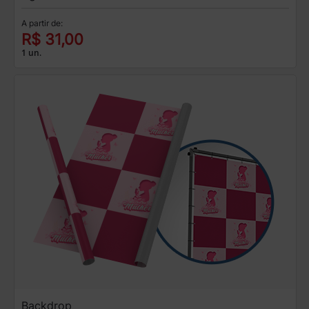
A partir de:
R$ 31,00
1 un.
Backdrop