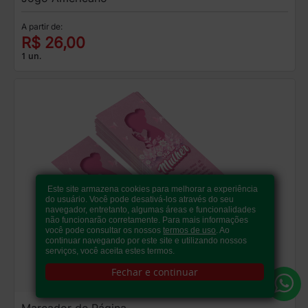
A partir de:
R$ 26,00
1 un.
Este site armazena cookies para melhorar a experiência
do usuário. Você pode desativá-los através do seu
navegador, entretanto, algumas áreas e funcionalidades
não funcionarão corretamente. Para mais informações
você pode consultar os nossos
termos de uso
. Ao
continuar navegando por este site e utilizando nossos
serviços, você aceita estes termos.
Fechar e continuar