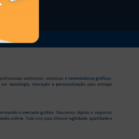
revendedores gráficos
 profissionais autônomos, empresas e
.
tecnologia, inovação e personalização
te em
para entregar
sformando o mercado gráfico
. Nascemos digitais e seguimos
essão online
agilidade, qualidade e
. Tudo isso para oferecer