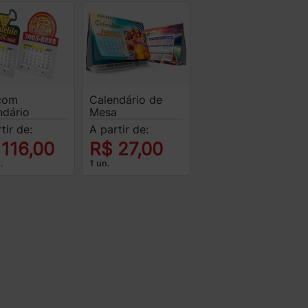
com
Calendário de
ndário
Mesa
tir de:
A partir de:
 116,00
R$ 27,00
.
1 un.