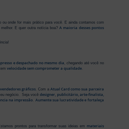
ho ou onde for mais prático para você. E ainda contamos com
A maioria desses pontos
melhor. E quer outra notícia boa?
ência!
presso e despachado no mesmo dia
, chegando até você no
velocidade sem comprometer a qualidade
ntem
.
evendedores gráficos
Atual Card como sua parceira
. Com a
designer, publicitário, arte-finalista,
 seu negócio. Seja você
ência na impressão
Aumente sua lucratividade e fortaleça
.
materiais
stamos prontos para transformar suas ideias em