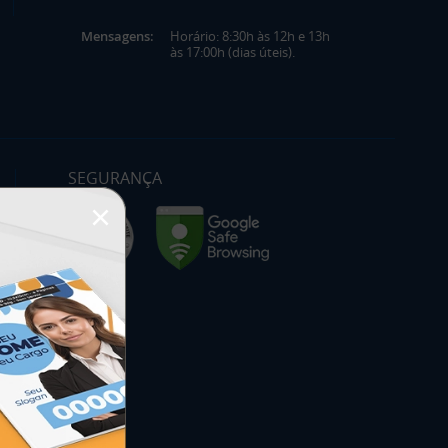
Mensagens:
Horário: 8:30h às 12h e 13h
às 17:00h (dias úteis).
SEGURANÇA
×