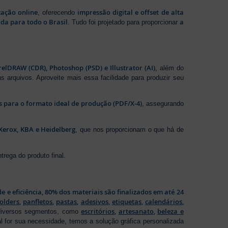
zação online
impressão digital e offset de alta
, oferecendo
da para todo o Brasil
a
. Tudo foi projetado para proporcionar
elDRAW (CDR), Photoshop (PSD) e Illustrator (AI)
, além do
s arquivos. Aproveite mais essa facilidade para produzir seu
os para o formato ideal de produção (PDF/X-4)
, assegurando
Xerox, KBA e Heidelberg
, que nos proporcionam o que há de
rega do produto final.
de e eficiência, 80% dos materiais são finalizados em até 24
folders
,
panfletos
,
pastas
,
adesivos
,
etiquetas
,
calendários
,
escritórios
,
artesanato
,
beleza e
 diversos segmentos, como
al for sua necessidade, temos a solução gráfica personalizada