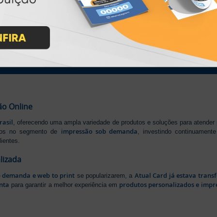
IMPRA INDUSTRIA GRAFICA LTDA | CNPJ: 28.045.354/0002-52
Atual Card © 2026. Todos os direitos reservados.
ão Online
rasil
, oferecendo uma ampla variedade de produtos e soluções para atender
impressão sob demanda
iros no segmento de
, investindo continuamen
ientes.
lizada
b demanda e web to print
Atual Card já estava tran
se popularizarem, a
nta
produtos personalizados e impr
para garantir a melhor experiência em