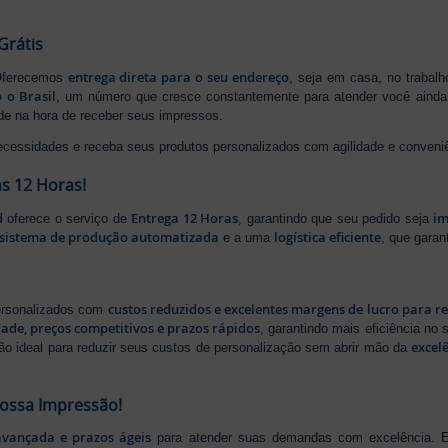
Grátis
entrega direta para o seu endereço
 Oferecemos
, seja em casa, no trabal
 o Brasil
, um número que cresce constantemente para atender você ainda 
ade na hora de receber seus impressos.
ecessidades e receba seus produtos personalizados com agilidade e conveni
s 12 Horas!
d
Entrega 12 Horas
im
oferece o serviço de
, garantindo que seu pedido seja
sistema de produção automatizada
logística eficiente
e a uma
, que gara
custos reduzidos e excelentes margens de lucro para r
personalizados com
dade, preços competitivos e prazos rápidos
, garantindo mais eficiência no
excel
ão ideal para reduzir seus custos de personalização sem abrir mão da
Nossa Impressão!
avançada e prazos ágeis
para atender suas demandas com excelência. E