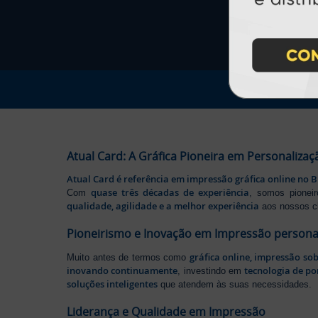
Atual Card: A Gráfica Pioneira em Personalizaç
Atual Card é referência em impressão gráfica online no B
quase três décadas de experiência
Com
, somos pione
qualidade, agilidade e a melhor experiência
aos nossos cl
Pioneirismo e Inovação em Impressão persona
gráfica online, impressão so
Muito antes de termos como
inovando continuamente
tecnologia de po
, investindo em
soluções inteligentes
que atendem às suas necessidades.
Liderança e Qualidade em Impressão