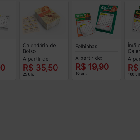
Calendário de
Ímã 
Folhinhas
Bolso
Cale
A partir de:
A partir de:
A par
R$ 19,90
00
R$ 35,50
R$
10 un.
25 un.
100 un