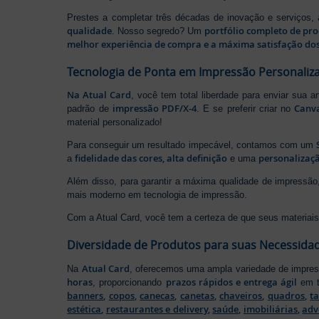
Prestes a completar três décadas de inovação e serviços,
qualidade
portfólio completo de pr
. Nosso segredo? Um
melhor experiência de compra e a máxima satisfação dos
Tecnologia de Ponta em Impressão Personaliz
Na Atual Card
, você tem total liberdade para enviar sua a
impressão PDF/X-4
Canv
padrão de
. E se preferir criar no
material personalizado!
Para conseguir um resultado impecável, contamos com um
fidelidade das cores, alta definição
personalizaçã
a
e uma
Além disso, para garantir a máxima qualidade de impress
mais moderno em tecnologia de impressão.
Com a Atual Card, você tem a certeza de que seus materiais 
Diversidade de Produtos para suas Necessida
Atual Card
Na
, oferecemos uma ampla variedade de impr
horas
prazos rápidos e entrega ágil
, proporcionando
em t
banners
,
copos
,
canecas
,
canetas
,
chaveiros
,
quadros
,
t
estética
,
restaurantes e delivery
,
saúde
,
imobiliárias
,
adv