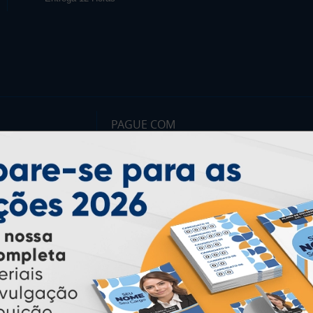
PAGUE COM
* Pagamento com cartão de crédito terá valor adicional.
** Pagamentos a prazo poderão ter acréscimo.
*** Nota fiscal sujeita a emissão de acordo com prestador de
serviço, conforme legislação pertinente.
PARTICIPE