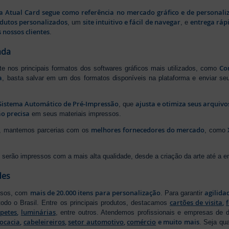
a Atual Card segue como referência no mercado gráfico e de personali
odutos personalizados
site intuitivo e fácil de navegar
entrega rápi
, um
, e
 nossos clientes
.
ada
Cor
rte nos principais formatos dos softwares gráficos mais utilizados, como
a
, basta salvar em um dos formatos disponíveis na plataforma e enviar seu
Sistema Automático de Pré-Impressão
ajusta e otimiza seus arquiv
, que
o precisa
em seus materiais impressos.
melhores fornecedores do mercado
ão, mantemos parcerias com os
, como
serão impressos com a mais alta qualidade, desde a criação da arte até a ent
des
mais de 20.000 itens para personalização
agilida
essos, com
. Para garantir
cartões de visita
,
odo o Brasil. Entre os principais produtos, destacamos
apetes
,
luminárias
, entre outros. Atendemos profissionais e empresas de
ocacia
,
cabeleireiros
,
setor automotivo
,
comércio
e muito mais
. Seja qu