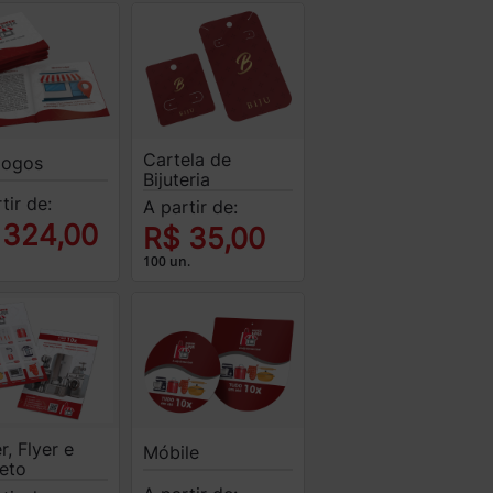
Cartela de
logos
Bijuteria
tir de:
A partir de:
 324,00
R$ 35,00
100 un.
r, Flyer e
Móbile
leto