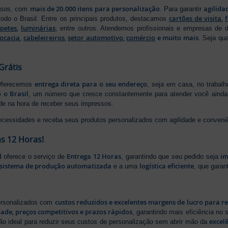
mais de 20.000 itens para personalização
agilida
essos, com
. Para garantir
cartões de visita
,
odo o Brasil. Entre os principais produtos, destacamos
apetes
,
luminárias
, entre outros. Atendemos profissionais e empresas de
ocacia
,
cabeleireiros
,
setor automotivo
,
comércio
e muito mais
. Seja qu
Grátis
entrega direta para o seu endereço
 Oferecemos
, seja em casa, no trabal
 o Brasil
, um número que cresce constantemente para atender você ainda 
ade na hora de receber seus impressos.
ecessidades e receba seus produtos personalizados com agilidade e conveni
s 12 Horas!
d
Entrega 12 Horas
im
oferece o serviço de
, garantindo que seu pedido seja
sistema de produção automatizada
logística eficiente
e a uma
, que gara
custos reduzidos e excelentes margens de lucro para r
personalizados com
dade, preços competitivos e prazos rápidos
, garantindo mais eficiência no
excel
ão ideal para reduzir seus custos de personalização sem abrir mão da