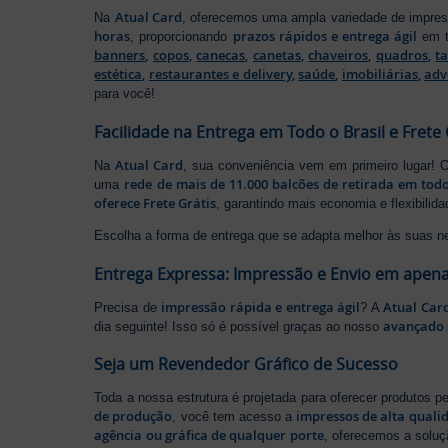
Atual Card
Na
, oferecemos uma ampla variedade de impr
horas
prazos rápidos e entrega ágil
, proporcionando
em t
banners
,
copos
,
canecas
,
canetas
,
chaveiros
,
quadros
,
t
estética
,
restaurantes e delivery
,
saúde
,
imobiliárias
,
adv
para você!
Facilidade na Entrega em Todo o Brasil e Frete 
Atual Card
Na
, sua conveniência vem em primeiro lugar!
rede de mais de 11.000 balcões de retirada em todo
uma
oferece Frete Grátis
, garantindo mais economia e flexibilid
Escolha a forma de entrega que se adapta melhor às suas n
Entrega Expressa: Impressão e Envio em apena
impressão rápida e entrega ágil
Atual Car
Precisa de
? A
avançado 
dia seguinte! Isso só é possível graças ao nosso
Seja um Revendedor Gráfico de Sucesso
Toda a nossa estrutura é projetada para oferecer produtos 
de produção
impressos de alta quali
, você tem acesso a
agência ou gráfica de qualquer porte
, oferecemos a soluç