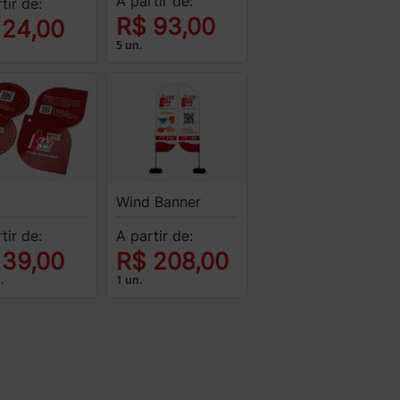
A partir de:
tir de:
R$ 93,00
 24,00
5 un.
Wind Banner
tir de:
A partir de:
 39,00
R$ 208,00
.
1 un.