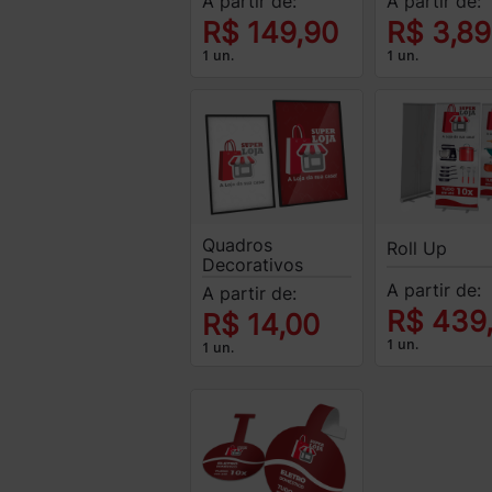
A partir de:
A partir de:
R$ 149,90
R$ 3,89
1 un.
1 un.
Quadros
Roll Up
Decorativos
A partir de:
A partir de:
R$ 439
R$ 14,00
1 un.
1 un.