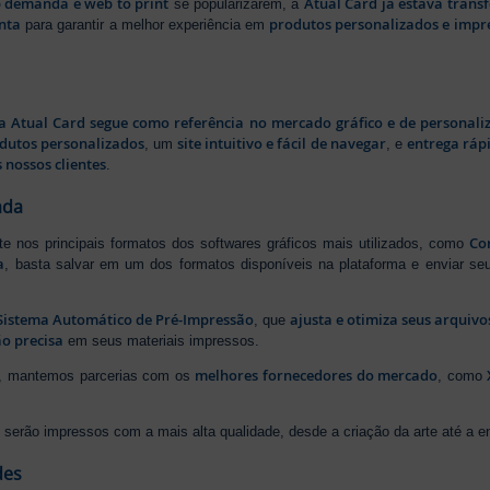
b demanda e web to print
Atual Card já estava tran
se popularizarem, a
nta
produtos personalizados e impr
para garantir a melhor experiência em
a Atual Card segue como referência no mercado gráfico e de personali
odutos personalizados
site intuitivo e fácil de navegar
entrega rápi
, um
, e
 nossos clientes
.
ada
Cor
rte nos principais formatos dos softwares gráficos mais utilizados, como
a
, basta salvar em um dos formatos disponíveis na plataforma e enviar seu
Sistema Automático de Pré-Impressão
ajusta e otimiza seus arquiv
, que
o precisa
em seus materiais impressos.
melhores fornecedores do mercado
ão, mantemos parcerias com os
, como
serão impressos com a mais alta qualidade, desde a criação da arte até a ent
des