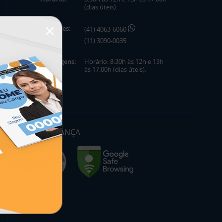
(dias úteis).
×
Telefones:
(41) 4063-6060
(11) 3090-0035
Mensagens:
Horário: 8:30h às 12h e 13h
às 17:00h (dias úteis).
SEGURANÇA