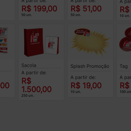
A partir de:
A partir de:
A par
R$ 199,00
R$ 51,00
R$
50 un.
50 un.
10 un.
Sacola
Splash Promoção
Tag
A partir de:
A partir de:
A par
R$
,00
R$ 19,00
R$
1.500,00
10 un.
100 un
250 un.