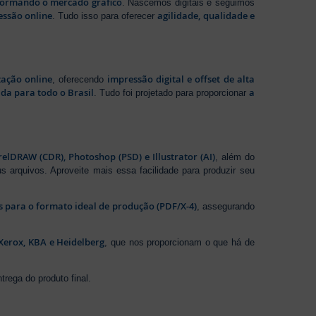
sformando o mercado gráfico
. Nascemos digitais e seguimos
essão online
agilidade, qualidade e
. Tudo isso para oferecer
zação online
impressão digital e offset de alta
, oferecendo
da para todo o Brasil
a
. Tudo foi projetado para proporcionar
elDRAW (CDR), Photoshop (PSD) e Illustrator (AI)
, além do
s arquivos. Aproveite mais essa facilidade para produzir seu
os para o formato ideal de produção (PDF/X-4)
, assegurando
Xerox, KBA e Heidelberg
, que nos proporcionam o que há de
rega do produto final.