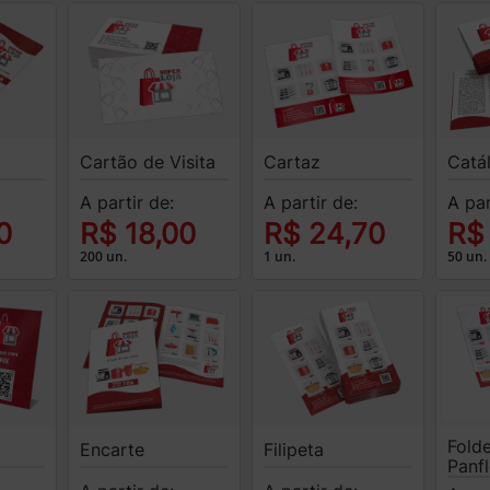
Cartão de Visita
Cartaz
Catá
A partir de:
A partir de:
A par
0
R$ 18,00
R$ 24,70
R$
200 un.
1 un.
50 un.
Folde
Encarte
Filipeta
Panf