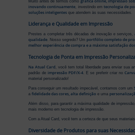
gráfica online, impressão so
Muito antes de termos como
inovando continuamente
tecnologia de po
, investindo em
soluções inteligentes
que atendem às suas necessidades.
Liderança e Qualidade em Impressão
Prestes a completar três décadas de inovação e serviços,
qualidade
portfólio completo de pr
. Nosso segredo? Um
melhor experiência de compra e a máxima satisfação dos
Tecnologia de Ponta em Impressão Personaliz
Na Atual Card
, você tem total liberdade para enviar sua a
impressão PDF/X-4
Canv
padrão de
. E se preferir criar no
material personalizado!
Para conseguir um resultado impecável, contamos com um
fidelidade das cores, alta definição
personalizaçã
a
e uma
Além disso, para garantir a máxima qualidade de impress
mais moderno em tecnologia de impressão.
Com a Atual Card, você tem a certeza de que seus materiais 
Diversidade de Produtos para suas Necessida