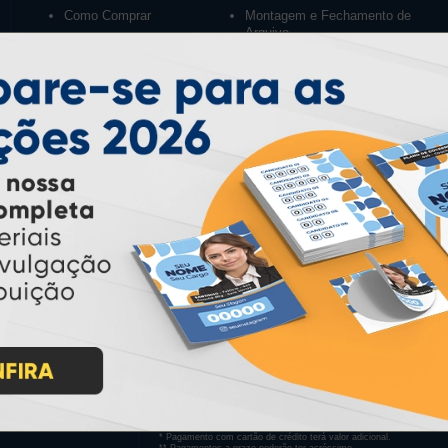
Como Comprar
Montagem e Fechamento de
Arquivo
Como exportar em
PDF/X1-a
Perguntas Frequentes
Entrega 12 Horas
PAGUE COM
* Pagamento com cartão de crédito terá valor adicional.