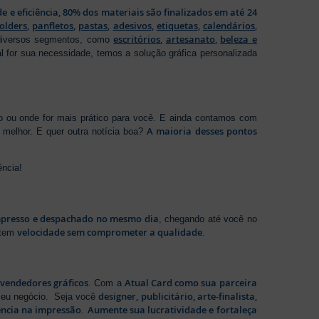
de e eficiência, 80% dos materiais são finalizados em até 24
folders
,
panfletos
,
pastas
,
adesivos
,
etiquetas
,
calendários
,
escritórios
,
artesanato
,
beleza e
 diversos segmentos, como
al for sua necessidade, temos a solução gráfica personalizada
ho ou onde for mais prático para você. E ainda contamos com
A maioria desses pontos
melhor. E quer outra notícia boa?
ência!
presso e despachado no mesmo dia
, chegando até você no
velocidade sem comprometer a qualidade
ntem
.
evendedores gráficos
Atual Card como sua parceira
. Com a
designer, publicitário, arte-finalista,
 seu negócio. Seja você
ência na impressão
Aumente sua lucratividade e fortaleça
.