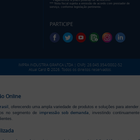
** Pagamentos a prazo poderão ter acréscimo.
*** Nota fiscal sujeita a emissão de acordo com prestador de
serviço, conforme legislação pertinente.
PARTICIPE
IMPRA INDUSTRIA GRAFICA LTDA | CNPJ: 28.045.354/0002-52
Atual Card © 2026. Todos os direitos reservados.
ão Online
rasil
, oferecendo uma ampla variedade de produtos e soluções para atender
impressão sob demanda
iros no segmento de
, investindo continuamen
ientes.
lizada