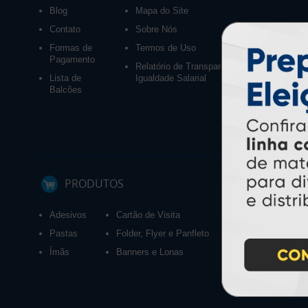
Blog
Mapa do Site
Contato
Sobre Nós
Formas de
Termos de Uso
Pagamento
Relatório de Transparência e
Lista de
Igualdade Salarial
Balcões
PRODUTOS
Adesivos
Cartão de Visita
Calendários 2027
Pastas
Folder, Flyer e Panfleto
Ímãs
Banners e Lonas