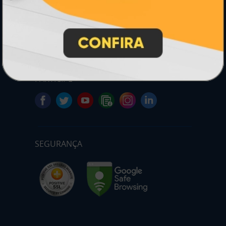
* Pagamento com cartão de crédito terá valor adicional.
** Pagamentos a prazo poderão ter acréscimo.
*** Nota fiscal sujeita a emissão de acordo com prestador de
serviço, conforme legislação pertinente.
PARTICIPE
SEGURANÇA