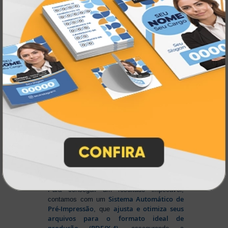
rápida para todo o Brasil
. Tudo foi
a melhor
projetado para proporcionar
experiência de compra e a máxima
satisfação dos nossos clientes
.
Tecnologia de Ponta em Impressão
Personalizada
Na Atual Card
, você tem total liberdade para
enviar sua arte nos principais formatos dos
softwares gráficos mais utilizados, como
CorelDRAW (CDR), Photoshop (PSD) e
Illustrator (AI)
, além do padrão de
impressão PDF/X-4
. E se preferir criar no
Canva
, basta salvar em um dos formatos
disponíveis na plataforma e enviar seus
arquivos. Aproveite mais essa facilidade para
produzir seu material personalizado!
Para conseguir um resultado impecável,
Sistema Automático de
contamos com um
Pré-Impressão
ajusta e otimiza seus
, que
arquivos para o formato ideal de