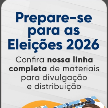
gráfica online,
Muito antes de termos como
impressão sob demanda e web to print
se
Atual Card já estava
popularizarem, a
transformando o mercado gráfico
.
inovando
Nascemos digitais e seguimos
continuamente
tecnologia
, investindo em
de ponta
para garantir a melhor experiência
produtos personalizados e impressão
em
online
agilidade,
. Tudo isso para oferecer
qualidade e soluções inteligentes
que
atendem às suas necessidades.
Liderança e Qualidade em
Impressão
Prestes a completar três décadas de
a Atual Card segue
inovação e serviços,
como referência no mercado gráfico e de
personalização online
, oferecendo
impressão digital e offset de alta
qualidade
portfólio
. Nosso segredo? Um
completo de produtos personalizados
, um
site intuitivo e fácil de navegar
entrega
, e