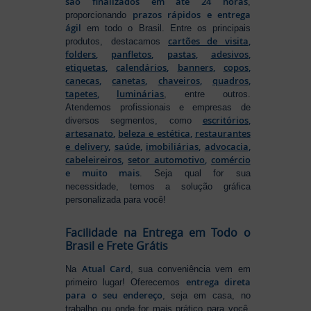
são finalizados em até 24 horas
,
prazos rápidos e entrega
proporcionando
ágil
em todo o Brasil. Entre os principais
cartões de visita
,
produtos, destacamos
folders
,
panfletos
,
pastas
,
adesivos
,
etiquetas
,
calendários
,
banners
,
copos
,
canecas
,
canetas
,
chaveiros
,
quadros
,
tapetes
,
luminárias
, entre outros.
Atendemos profissionais e empresas de
escritórios
,
diversos segmentos, como
artesanato
,
beleza e estética
,
restaurantes
e delivery
,
saúde
,
imobiliárias
,
advocacia
,
cabeleireiros
,
setor automotivo
,
comércio
e muito mais
. Seja qual for sua
necessidade, temos a solução gráfica
personalizada para você!
Facilidade na Entrega em Todo o
Brasil e Frete Grátis
Atual Card
Na
, sua conveniência vem em
entrega direta
primeiro lugar! Oferecemos
para o seu endereço
, seja em casa, no
trabalho ou onde for mais prático para você.